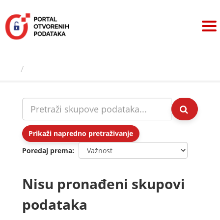
Preskoči
na
sadržaj
Skupovi podаtаkа
Prikaži napredno pretraživanje
Poredaj prema
Nisu pronađeni skupovi
podataka