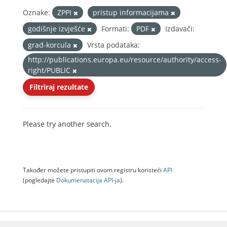
Oznake:
ZPPI
pristup informacijama
godišnje izvješće
Formati:
PDF
Izdavači:
grad-korcula
Vrsta podataka:
http://publications.europa.eu/resource/authority/access-
right/PUBLIC
Filtriraj rezultate
Please try another search.
Također možete pristupiti ovom registru koristeći
API
(pogledajte
Dokumenаtаcijа API-jа
).