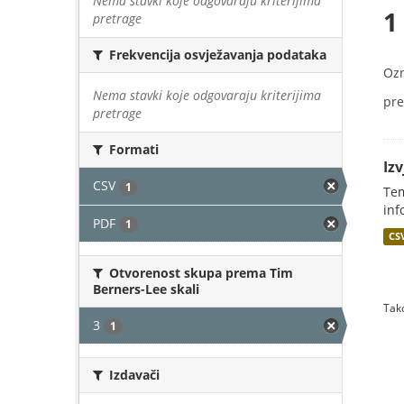
Nema stavki koje odgovaraju kriterijima
1
pretrage
Frekvencija osvježavanja podataka
Oz
Nema stavki koje odgovaraju kriterijima
pre
pretrage
Formati
Iz
CSV
1
Tem
inf
PDF
1
CS
Otvorenost skupa prema Tim
Berners-Lee skali
Tako
3
1
Izdavači