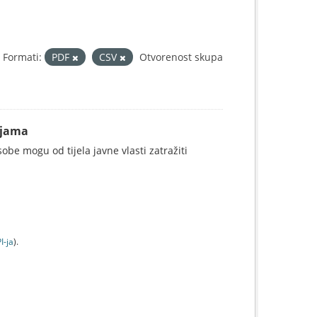
Formati:
PDF
CSV
Otvorenost skupa
ijama
be mogu od tijela javne vlasti zatražiti
I-jа
).