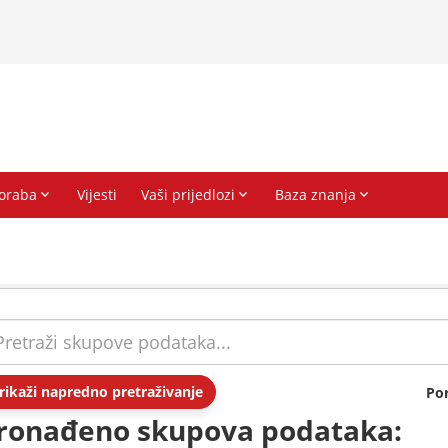
rikaži napredno pretraživanje
Po
ronađeno skupova podataka: