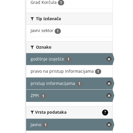
Grad Korčula
1
Tip izdavača
Javni sektor
1
Oznake
godišnje izvješće
1
pravo na pristup informacijama
1
pristup informacijama
1
ZPPI
1
Vrsta podataka
?
Javno
1