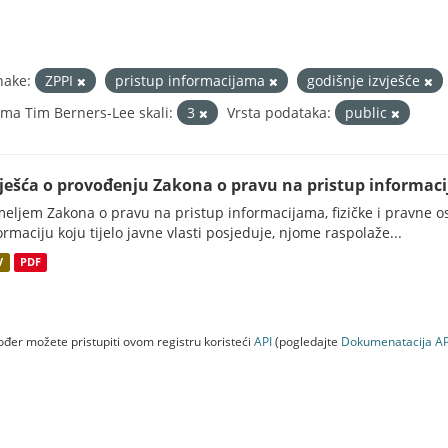
nake:
ZPPI
pristup informacijama
godišnje izvješće
ma Tim Berners-Lee skali:
3
Vrsta podataka:
public
vješća o provođenju Zakona o pravu na pristup informac
eljem Zakona o pravu na pristup informacijama, fizičke i pravne oso
ormaciju koju tijelo javne vlasti posjeduje, njome raspolaže...
V
PDF
đer možete pristupiti ovom registru koristeći
API
(pogledajte
Dokumenаtаcijа AP