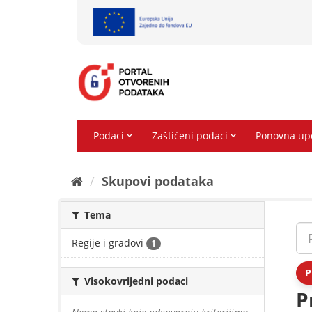
Preskoči
na
sadržaj
Skupovi podаtаkа
Tema
Regije i gradovi
1
P
Visokovrijedni podaci
P