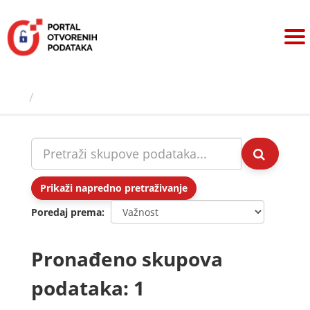
Preskoči
na
sadržaj
Skupovi podаtаkа
Prikaži napredno pretraživanje
Poredaj prema
Pronađeno skupova
podataka: 1