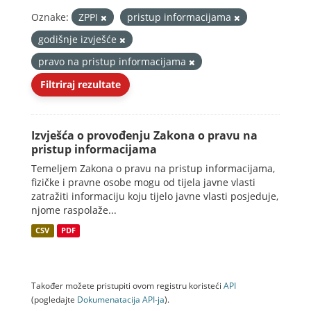
Oznake:
ZPPI
pristup informacijama
godišnje izvješće
pravo na pristup informacijama
Filtriraj rezultate
Izvješća o provođenju Zakona o pravu na
pristup informacijama
Temeljem Zakona o pravu na pristup informacijama,
fizičke i pravne osobe mogu od tijela javne vlasti
zatražiti informaciju koju tijelo javne vlasti posjeduje,
njome raspolaže...
CSV
PDF
Također možete pristupiti ovom registru koristeći
API
(pogledajte
Dokumenаtаcijа API-jа
).