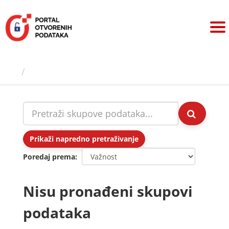
Preskoči
na
sadržaj
Skupovi podаtаkа
Prikaži napredno pretraživanje
Poredaj prema
Nisu pronađeni skupovi
podataka