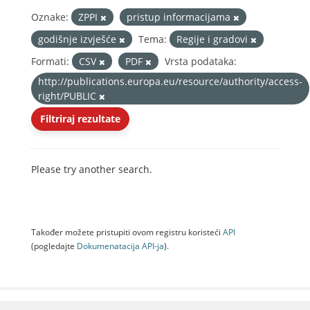
Oznake:
ZPPI
pristup informacijama
godišnje izvješće
Tema:
Regije i gradovi
Formati:
CSV
PDF
Vrsta podataka:
http://publications.europa.eu/resource/authority/access-
right/PUBLIC
Filtriraj rezultate
Please try another search.
Također možete pristupiti ovom registru koristeći
API
(pogledajte
Dokumenаtаcijа API-jа
).