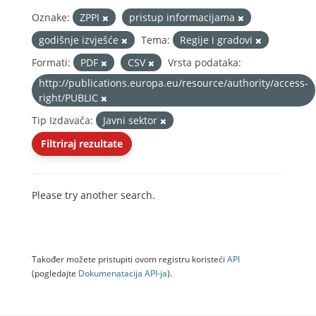
Oznake:
ZPPI
pristup informacijama
godišnje izvješće
Tema:
Regije i gradovi
Formati:
PDF
CSV
Vrsta podataka:
http://publications.europa.eu/resource/authority/access-
right/PUBLIC
Tip Izdavača:
Javni sektor
Filtriraj rezultate
Please try another search.
Također možete pristupiti ovom registru koristeći
API
(pogledajte
Dokumenаtаcijа API-jа
).