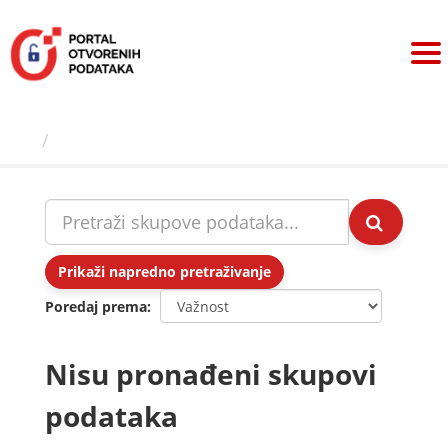
Preskoči
na
sadržaj
Skupovi podаtаkа
Prikaži napredno pretraživanje
Poredaj prema
Nisu pronađeni skupovi
podataka