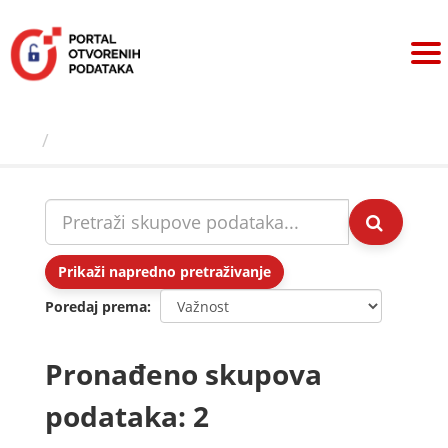
Preskoči
na
sadržaj
Skupovi podаtаkа
Prikaži napredno pretraživanje
Poredaj prema
Pronađeno skupova
podataka: 2