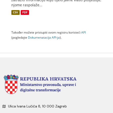
njome raspolaže...
CSV
PDF
Također možete pristupiti ovom registru koristeći
API
(pogledajte
Dokumenаtаcijа API-jа
).