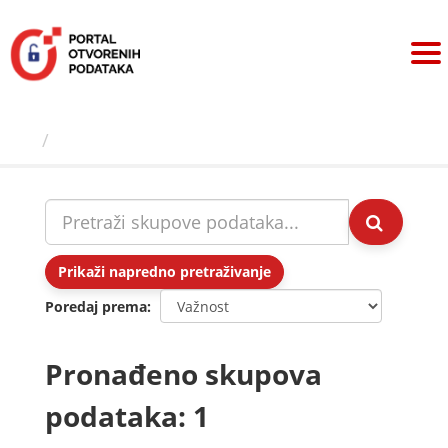
Preskoči
na
sadržaj
Skupovi podаtаkа
Prikaži napredno pretraživanje
Poredaj prema
Pronađeno skupova
podataka: 1