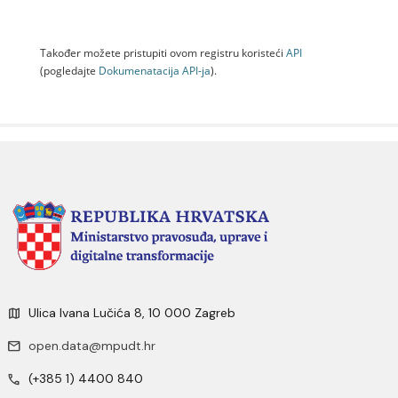
Također možete pristupiti ovom registru koristeći
API
(pogledajte
Dokumenаtаcijа API-jа
).