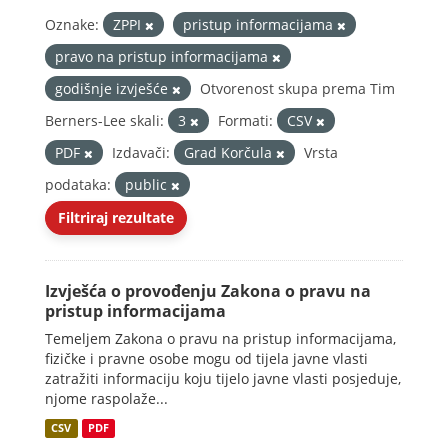
Oznake:
ZPPI
pristup informacijama
pravo na pristup informacijama
godišnje izvješće
Otvorenost skupa prema Tim
Berners-Lee skali:
3
Formati:
CSV
PDF
Izdavači:
Grad Korčula
Vrsta
podataka:
public
Filtriraj rezultate
Izvješća o provođenju Zakona o pravu na
pristup informacijama
Temeljem Zakona o pravu na pristup informacijama,
fizičke i pravne osobe mogu od tijela javne vlasti
zatražiti informaciju koju tijelo javne vlasti posjeduje,
njome raspolaže...
CSV
PDF