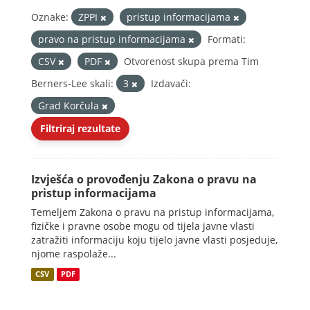
Oznake:
ZPPI
pristup informacijama
pravo na pristup informacijama
Formati:
CSV
PDF
Otvorenost skupa prema Tim
Berners-Lee skali:
3
Izdavači:
Grad Korčula
Filtriraj rezultate
Izvješća o provođenju Zakona o pravu na
pristup informacijama
Temeljem Zakona o pravu na pristup informacijama,
fizičke i pravne osobe mogu od tijela javne vlasti
zatražiti informaciju koju tijelo javne vlasti posjeduje,
njome raspolaže...
CSV
PDF