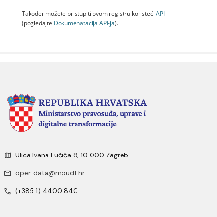
Također možete pristupiti ovom registru koristeći
API
(pogledajte
Dokumenаtаcijа API-jа
).