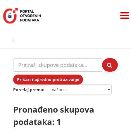
Preskoči
na
sadržaj
Skupovi podаtаkа
Prikaži napredno pretraživanje
Poredaj prema
Pronađeno skupova
podataka: 1