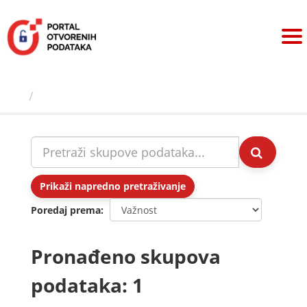
Preskoči
na
sadržaj
Skupovi podаtаkа
Prikaži napredno pretraživanje
Poredaj prema
Pronađeno skupova
podataka: 1