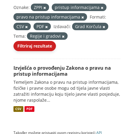
Oznake:
ZPPI
pristup informacijama
pravo na pristup informacijama
Formati:
CSV
PDF
Izdavači:
Grad Korčula
Tema:
Regije i gradovi
Filtriraj rezultate
Izvješća o provođenju Zakona o pravu na
pristup informacijama
Temeljem Zakona o pravu na pristup informacijama,
fizičke i pravne osobe mogu od tijela javne vlasti
zatražiti informaciju koju tijelo javne vlasti posjeduje,
njome raspolaže...
CSV
PDF
Također možete pristupiti ovom registru koristeći
API