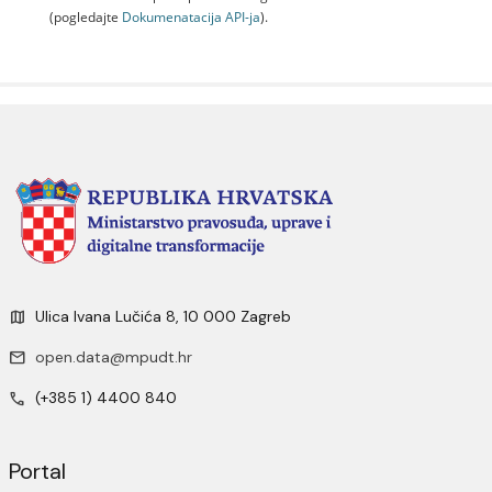
(pogledajte
Dokumenаtаcijа API-jа
).