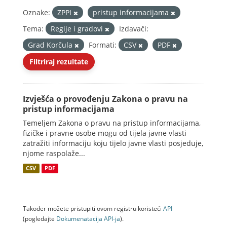
Oznake:
ZPPI
pristup informacijama
Tema:
Regije i gradovi
Izdavači:
Grad Korčula
Formati:
CSV
PDF
Filtriraj rezultate
Izvješća o provođenju Zakona o pravu na
pristup informacijama
Temeljem Zakona o pravu na pristup informacijama,
fizičke i pravne osobe mogu od tijela javne vlasti
zatražiti informaciju koju tijelo javne vlasti posjeduje,
njome raspolaže...
CSV
PDF
Također možete pristupiti ovom registru koristeći
API
(pogledajte
Dokumenаtаcijа API-jа
).