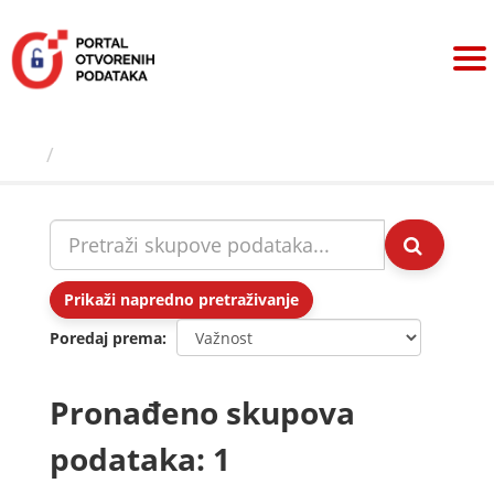
Preskoči
na
sadržaj
Skupovi podаtаkа
Prikaži napredno pretraživanje
Poredaj prema
Pronađeno skupova
podataka: 1