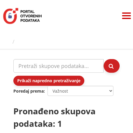
Preskoči
na
sadržaj
Skupovi podаtаkа
Prikaži napredno pretraživanje
Poredaj prema
Pronađeno skupova
podataka: 1