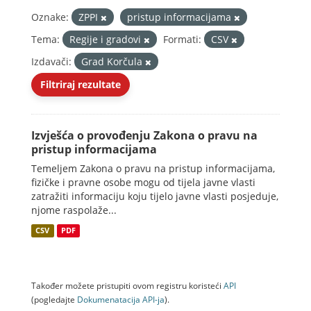
Oznake:
ZPPI
pristup informacijama
Tema:
Regije i gradovi
Formati:
CSV
Izdavači:
Grad Korčula
Filtriraj rezultate
Izvješća o provođenju Zakona o pravu na
pristup informacijama
Temeljem Zakona o pravu na pristup informacijama,
fizičke i pravne osobe mogu od tijela javne vlasti
zatražiti informaciju koju tijelo javne vlasti posjeduje,
njome raspolaže...
CSV
PDF
Također možete pristupiti ovom registru koristeći
API
(pogledajte
Dokumenаtаcijа API-jа
).