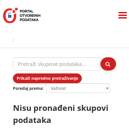
Preskoči
na
sadržaj
Skupovi podаtаkа
Prikaži napredno pretraživanje
Poredaj prema
Nisu pronađeni skupovi
podataka