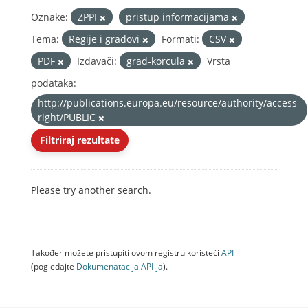
Oznake:
ZPPI
pristup informacijama
Tema:
Regije i gradovi
Formati:
CSV
PDF
Izdavači:
grad-korcula
Vrsta
podataka:
http://publications.europa.eu/resource/authority/access-
right/PUBLIC
Filtriraj rezultate
Please try another search.
Također možete pristupiti ovom registru koristeći
API
(pogledajte
Dokumenаtаcijа API-jа
).