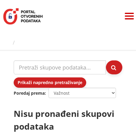
Preskoči
na
sadržaj
Skupovi podаtаkа
Prikaži napredno pretraživanje
Poredaj prema
Nisu pronađeni skupovi
podataka