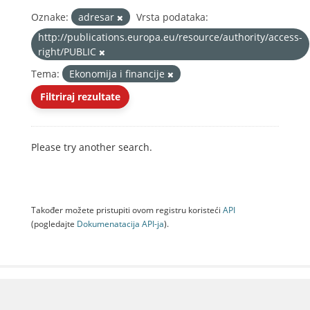
Oznake:
adresar
Vrsta podataka:
http://publications.europa.eu/resource/authority/access-
right/PUBLIC
Tema:
Ekonomija i financije
Filtriraj rezultate
Please try another search.
Također možete pristupiti ovom registru koristeći
API
(pogledajte
Dokumenаtаcijа API-jа
).