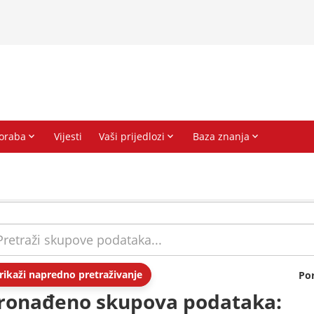
rikaži napredno pretraživanje
Po
ronađeno skupova podataka: