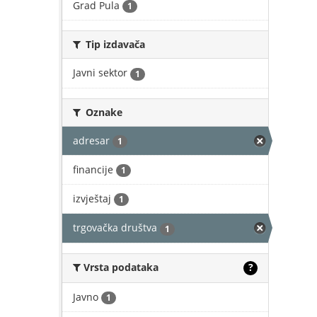
Grad Pula
1
Tip izdavača
Javni sektor
1
Oznake
adresar
1
financije
1
izvještaj
1
trgovačka društva
1
Vrsta podataka
?
Javno
1