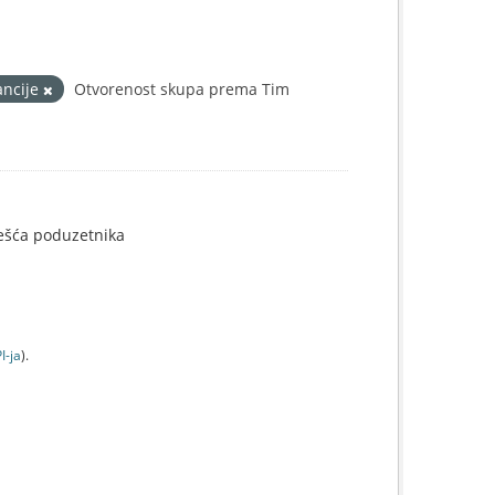
ancije
Otvorenost skupa prema Tim
ješća poduzetnika
I-jа
).