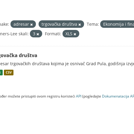
nake:
adresar
trgovačka društva
Tema:
Ekonomija i fin
ners-Lee skali:
3
Formati:
XLS
govačka društva
esar trgovačkih društava kojima je osnivač Grad Pula, godišnja izv
S
CSV
đer možete pristupiti ovom registru koristeći
API
(pogledajte
Dokumenаtаcijа AP