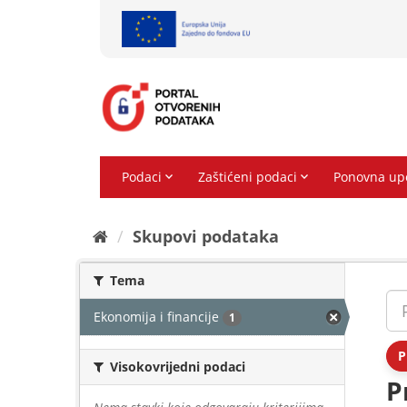
Preskoči
na
sadržaj
Skupovi podаtаkа
Tema
Ekonomija i financije
1
P
Visokovrijedni podaci
P