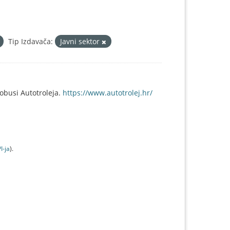
Tip Izdavača:
Javni sektor
tobusi Autotroleja.
https://www.autotrolej.hr/
I-jа
).