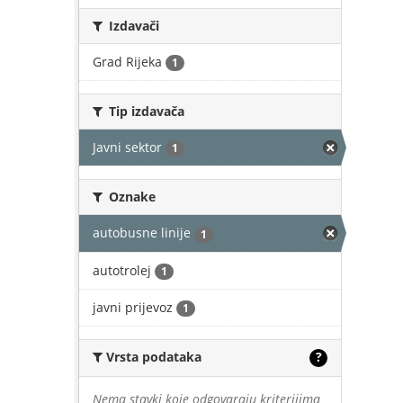
Izdavači
Grad Rijeka
1
Tip izdavača
Javni sektor
1
Oznake
autobusne linije
1
autotrolej
1
javni prijevoz
1
Vrsta podataka
?
Nema stavki koje odgovaraju kriterijima