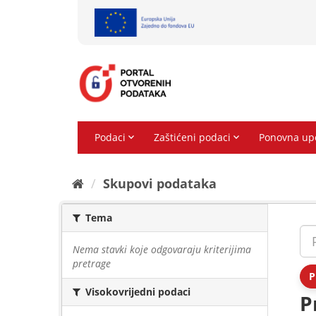
Preskoči
na
sadržaj
Skupovi podаtаkа
Tema
Nema stavki koje odgovaraju kriterijima
pretrage
P
Visokovrijedni podaci
P