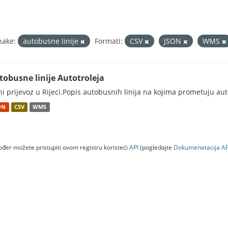
nake:
autobusne linije
Formati:
CSV
JSON
WMS
tobusne linije Autotroleja
ni prijevoz u Rijeci.Popis autobusnih linija na kojima prometuju au
ON
CSV
WMS
đer možete pristupiti ovom registru koristeći
API
(pogledajte
Dokumenаtаcijа AP