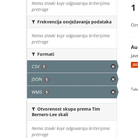
Nema stavki koje odgovaraju kriterijima
1
pretrage
Frekvencija osvježavanja podataka
Oz
Nema stavki koje odgovaraju kriterijima
pretrage
Au
Formati
Jav
JS
CSV
1
JSON
1
Tako
WMS
1
Otvorenost skupa prema Tim
Berners-Lee skali
Nema stavki koje odgovaraju kriterijima
pretrage