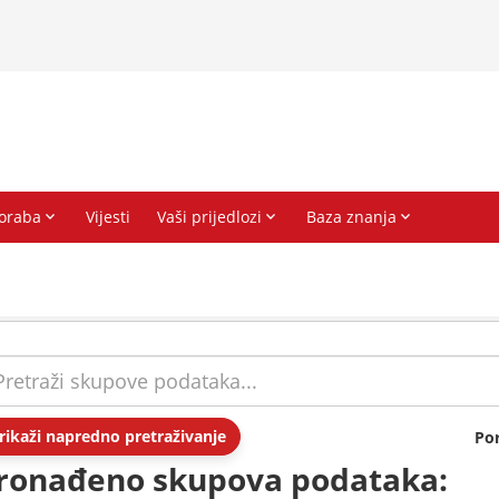
rikaži napredno pretraživanje
Po
ronađeno skupova podataka: