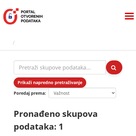
Preskoči
na
sadržaj
Skupovi podаtаkа
Prikaži napredno pretraživanje
Poredaj prema
Pronađeno skupova
podataka: 1