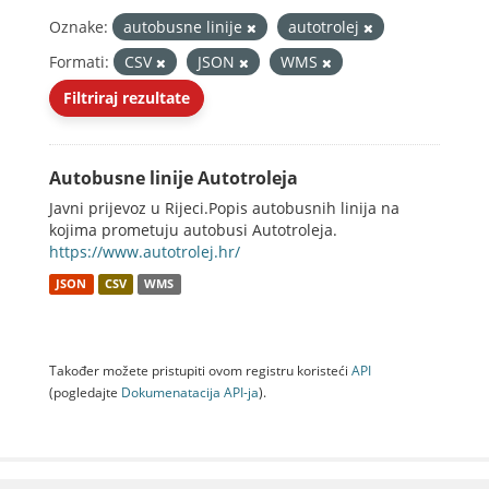
Oznake:
autobusne linije
autotrolej
Formati:
CSV
JSON
WMS
Filtriraj rezultate
Autobusne linije Autotroleja
Javni prijevoz u Rijeci.Popis autobusnih linija na
kojima prometuju autobusi Autotroleja.
https://www.autotrolej.hr/
JSON
CSV
WMS
Također možete pristupiti ovom registru koristeći
API
(pogledajte
Dokumenаtаcijа API-jа
).