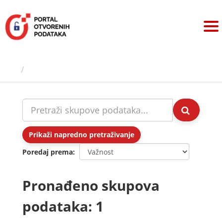
Preskoči
na
sadržaj
Skupovi podаtаkа
Prikaži napredno pretraživanje
Poredaj prema
Pronađeno skupova
podataka: 1