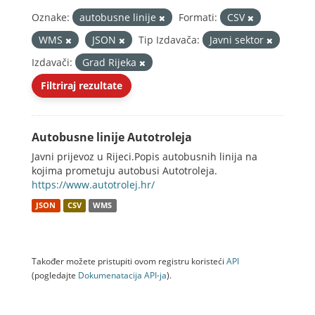
Oznake:
autobusne linije
Formati:
CSV
WMS
JSON
Tip Izdavača:
Javni sektor
Izdavači:
Grad Rijeka
Filtriraj rezultate
Autobusne linije Autotroleja
Javni prijevoz u Rijeci.Popis autobusnih linija na
kojima prometuju autobusi Autotroleja.
https://www.autotrolej.hr/
JSON
CSV
WMS
Također možete pristupiti ovom registru koristeći
API
(pogledajte
Dokumenаtаcijа API-jа
).