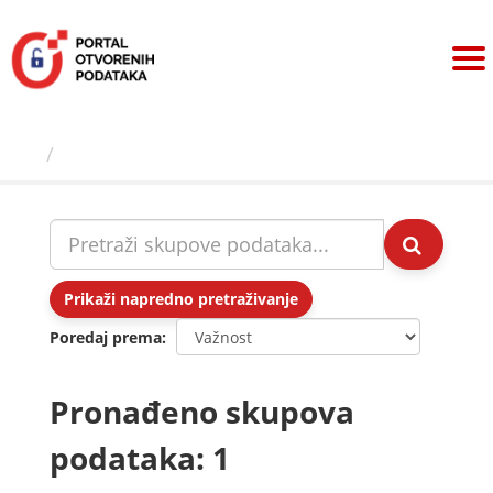
Preskoči
na
sadržaj
Skupovi podаtаkа
Prikaži napredno pretraživanje
Poredaj prema
Pronađeno skupova
podataka: 1