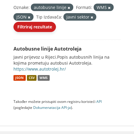
Oznake:
autobusne linije
Formati:
WMS
JSON
Tip Izdavača:
Javni sektor
Filtriraj rezultate
Autobusne linije Autotroleja
Javni prijevoz u Rijeci.Popis autobusnih linija na
kojima prometuju autobusi Autotroleja.
https://www.autotrolej.hr/
JSON
CSV
WMS
Također možete pristupiti ovom registru koristeći
API
(pogledajte
Dokumenаtаcijа API-jа
).