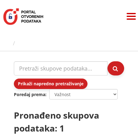
Preskoči
na
sadržaj
Skupovi podаtаkа
Prikaži napredno pretraživanje
Poredaj prema
Pronađeno skupova
podataka: 1