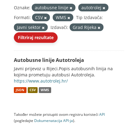
Oznake:
autobusne linije
autotrolej
Formati:
CSV
WMS
Tip Izdavača:
Javni sektor
Izdavači:
Grad Rijeka
Filtriraj rezultate
Autobusne linije Autotroleja
Javni prijevoz u Rijeci.Popis autobusnih linija na
kojima prometuju autobusi Autotroleja.
https://www.autotrolej.hr/
JSON
CSV
WMS
Također možete pristupiti ovom registru koristeći
API
(pogledajte
Dokumenаtаcijа API-jа
).