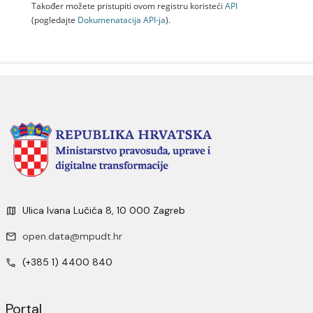
Također možete pristupiti ovom registru koristeći
API
(pogledajte
Dokumenаtаcijа API-jа
).