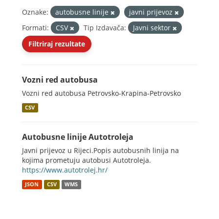
Oznake:
autobusne linije
javni prijevoz
Formati:
CSV
Tip Izdavača:
Javni sektor
Filtriraj rezultate
Vozni red autobusa
Vozni red autobusa Petrovsko-Krapina-Petrovsko
CSV
Autobusne linije Autotroleja
Javni prijevoz u Rijeci.Popis autobusnih linija na
kojima prometuju autobusi Autotroleja.
https://www.autotrolej.hr/
JSON
CSV
WMS