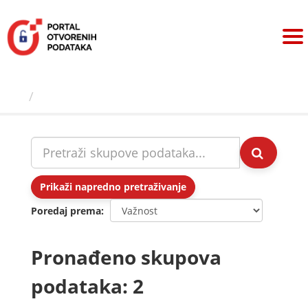
Preskoči
na
sadržaj
Skupovi podаtаkа
Prikaži napredno pretraživanje
Poredaj prema
Pronađeno skupova
podataka: 2