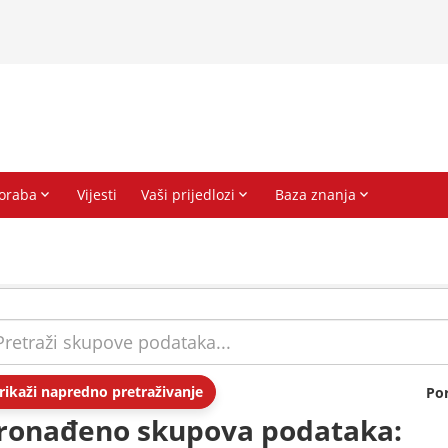
rikaži napredno pretraživanje
Po
ronađeno skupova podataka: