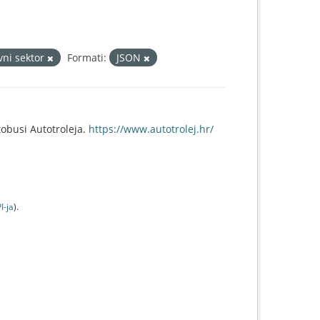
vni sektor
Formati:
JSON
obusi Autotroleja.
https://www.autotrolej.hr/
I-jа
).