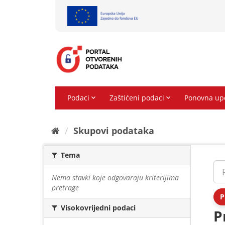
Preskoči
na
sadržaj
Skupovi podаtаkа
Tema
Nema stavki koje odgovaraju kriterijima
pretrage
P
Visokovrijedni podaci
P