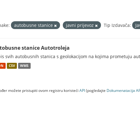
nake:
autobusne stanice
javni prijevoz
Tip Izdavača:
Ja
tobusne stanice Autotroleja
is svih autobusnih stanica s geolokacijom na kojima prometuju aut
ON
CSV
WMS
đer možete pristupiti ovom registru koristeći
API
(pogledajte
Dokumenаtаcijа AP