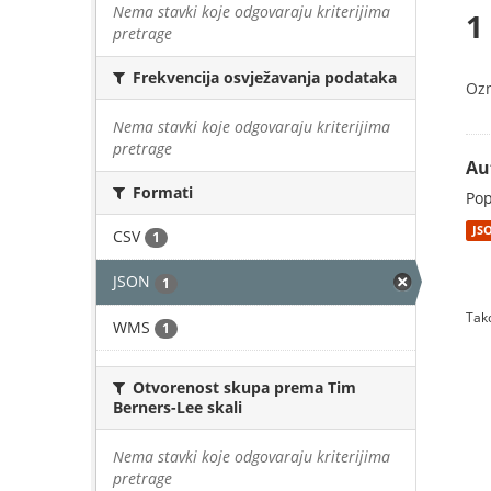
Nema stavki koje odgovaraju kriterijima
1
pretrage
Frekvencija osvježavanja podataka
Oz
Nema stavki koje odgovaraju kriterijima
pretrage
Au
Formati
Pop
JS
CSV
1
JSON
1
Tako
WMS
1
Otvorenost skupa prema Tim
Berners-Lee skali
Nema stavki koje odgovaraju kriterijima
pretrage