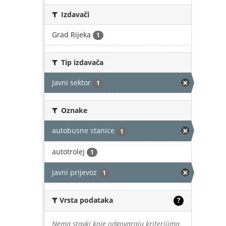
Izdavači
Grad Rijeka
1
Tip izdavača
Javni sektor
1
Oznake
autobusne stanice
1
autotrolej
1
javni prijevoz
1
Vrsta podataka
?
Nema stavki koje odgovaraju kriterijima