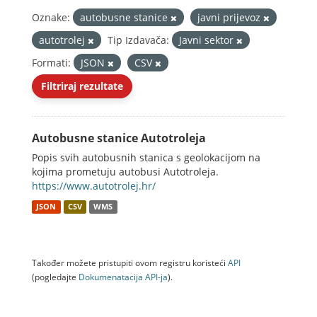
Oznake:
autobusne stanice
javni prijevoz
autotrolej
Tip Izdavača:
Javni sektor
Formati:
JSON
CSV
Filtriraj rezultate
Autobusne stanice Autotroleja
Popis svih autobusnih stanica s geolokacijom na
kojima prometuju autobusi Autotroleja.
https://www.autotrolej.hr/
JSON
CSV
WMS
Također možete pristupiti ovom registru koristeći
API
(pogledajte
Dokumenаtаcijа API-jа
).