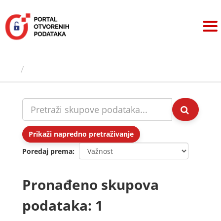
Preskoči
na
sadržaj
Skupovi podаtаkа
Prikaži napredno pretraživanje
Poredaj prema
Pronađeno skupova
podataka: 1