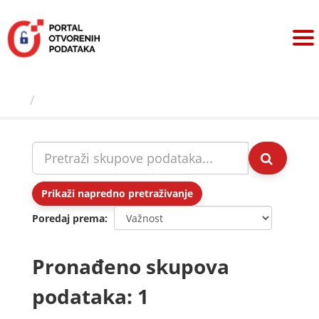
Preskoči
na
sadržaj
Skupovi podаtаkа
Prikaži napredno pretraživanje
Poredaj prema
Pronađeno skupova
podataka: 1