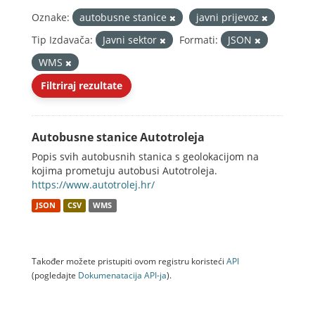
Oznake:
autobusne stanice
javni prijevoz
Tip Izdavača:
Javni sektor
Formati:
JSON
WMS
Filtriraj rezultate
Autobusne stanice Autotroleja
Popis svih autobusnih stanica s geolokacijom na
kojima prometuju autobusi Autotroleja.
https://www.autotrolej.hr/
JSON
CSV
WMS
Također možete pristupiti ovom registru koristeći
API
(pogledajte
Dokumenаtаcijа API-jа
).