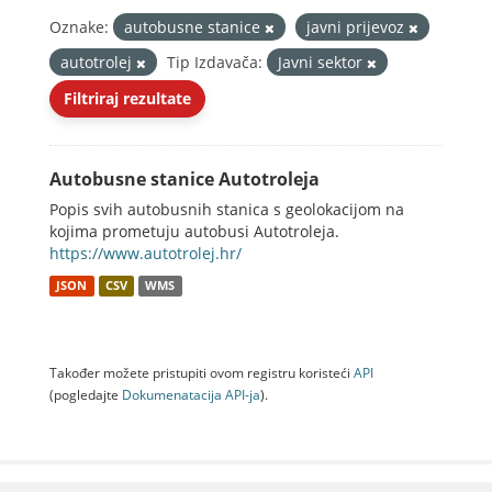
Oznake:
autobusne stanice
javni prijevoz
autotrolej
Tip Izdavača:
Javni sektor
Filtriraj rezultate
Autobusne stanice Autotroleja
Popis svih autobusnih stanica s geolokacijom na
kojima prometuju autobusi Autotroleja.
https://www.autotrolej.hr/
JSON
CSV
WMS
Također možete pristupiti ovom registru koristeći
API
(pogledajte
Dokumenаtаcijа API-jа
).