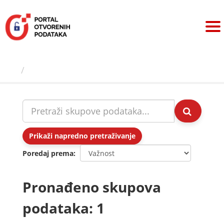
Preskoči
na
sadržaj
Skupovi podаtаkа
Prikaži napredno pretraživanje
Poredaj prema
Pronađeno skupova
podataka: 1