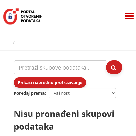
Preskoči
na
sadržaj
Skupovi podаtаkа
Prikaži napredno pretraživanje
Poredaj prema
Nisu pronađeni skupovi
podataka