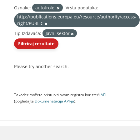
Oznake:
autotrolej
Vrsta podataka:
http://publications.europa.eu/resource/authority/access-
right/PUBLIC
Tip Izdavača:
Javni sektor
Filtriraj rezultate
Please try another search.
Također možete pristupiti ovom registru koristeći
API
(pogledajte
Dokumenаtаcijа API-jа
).