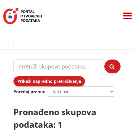
Preskoči
na
sadržaj
Skupovi podаtаkа
Prikaži napredno pretraživanje
Poredaj prema
Pronađeno skupova
podataka: 1