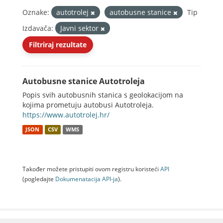
Oznake:
autotrolej
autobusne stanice
Tip
Izdavača:
Javni sektor
Filtriraj rezultate
Autobusne stanice Autotroleja
Popis svih autobusnih stanica s geolokacijom na
kojima prometuju autobusi Autotroleja.
https://www.autotrolej.hr/
JSON
CSV
WMS
Također možete pristupiti ovom registru koristeći
API
(pogledajte
Dokumenаtаcijа API-jа
).