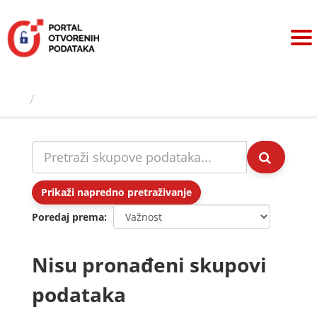
Preskoči
na
sadržaj
Skupovi podаtаkа
Prikaži napredno pretraživanje
Poredaj prema
Nisu pronađeni skupovi
podataka