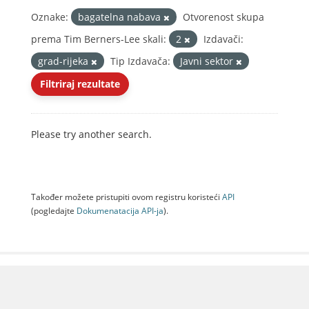
Oznake:
bagatelna nabava
Otvorenost skupa
prema Tim Berners-Lee skali:
2
Izdavači:
grad-rijeka
Tip Izdavača:
Javni sektor
Filtriraj rezultate
Please try another search.
Također možete pristupiti ovom registru koristeći
API
(pogledajte
Dokumenаtаcijа API-jа
).