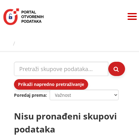
Preskoči
na
sadržaj
Skupovi podаtаkа
Prikaži napredno pretraživanje
Poredaj prema
Nisu pronađeni skupovi
podataka