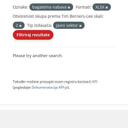
Oznake:
bagatelna nabava
Formati:
XLSX
Otvorenost skupa prema Tim Berners-Lee skali:
2
Tip Izdavača:
Javni sektor
Filtriraj rezultate
Please try another search.
Također možete pristupiti ovom registru koristeći
API
(pogledajte
Dokumenаtаcijа API-jа
).