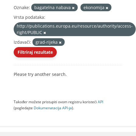
Oznake:
bagatelna nabava
ekonomija
Vrsta podataka:
http://publications.europa.eu/resource/authority/access-
right/PUBLIC
Izdavači:
grad-rijeka
Filtriraj rezultate
Please try another search.
Također možete pristupiti ovom registru koristeći
API
(pogledajte
Dokumenаtаcijа API-jа
).