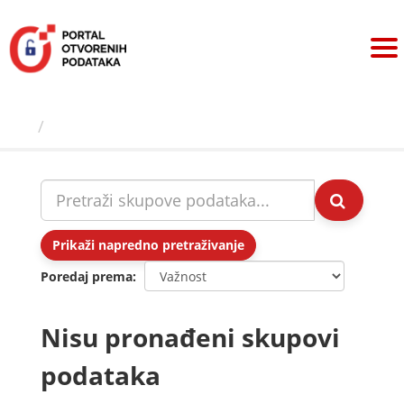
Preskoči
na
sadržaj
Skupovi podаtаkа
Prikaži napredno pretraživanje
Poredaj prema
Nisu pronađeni skupovi
podataka