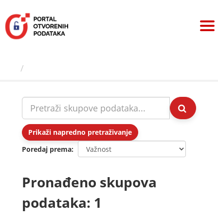
Preskoči
na
sadržaj
Skupovi podаtаkа
Prikaži napredno pretraživanje
Poredaj prema
Pronađeno skupova
podataka: 1