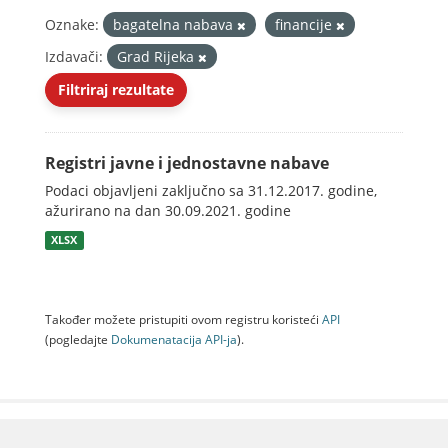
Oznake:
bagatelna nabava
financije
Izdavači:
Grad Rijeka
Filtriraj rezultate
Registri javne i jednostavne nabave
Podaci objavljeni zaključno sa 31.12.2017. godine,
ažurirano na dan 30.09.2021. godine
XLSX
Također možete pristupiti ovom registru koristeći
API
(pogledajte
Dokumenаtаcijа API-jа
).