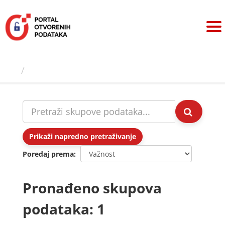
Preskoči
na
sadržaj
Skupovi podаtаkа
Prikaži napredno pretraživanje
Poredaj prema
Pronađeno skupova
podataka: 1