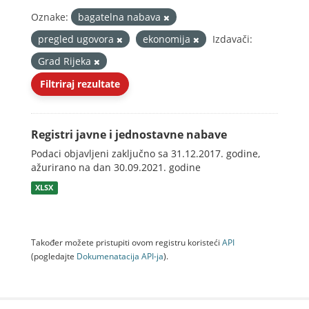
Oznake:
bagatelna nabava
pregled ugovora
ekonomija
Izdavači:
Grad Rijeka
Filtriraj rezultate
Registri javne i jednostavne nabave
Podaci objavljeni zaključno sa 31.12.2017. godine,
ažurirano na dan 30.09.2021. godine
XLSX
Također možete pristupiti ovom registru koristeći
API
(pogledajte
Dokumenаtаcijа API-jа
).