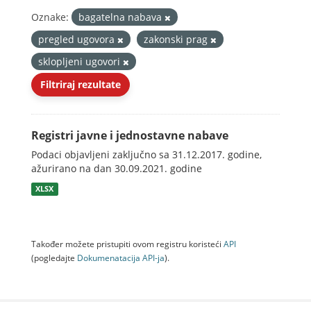
Oznake:
bagatelna nabava
pregled ugovora
zakonski prag
sklopljeni ugovori
Filtriraj rezultate
Registri javne i jednostavne nabave
Podaci objavljeni zaključno sa 31.12.2017. godine,
ažurirano na dan 30.09.2021. godine
XLSX
Također možete pristupiti ovom registru koristeći
API
(pogledajte
Dokumenаtаcijа API-jа
).