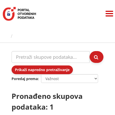
Preskoči
na
sadržaj
Skupovi podаtаkа
Prikaži napredno pretraživanje
Poredaj prema
Pronađeno skupova
podataka: 1