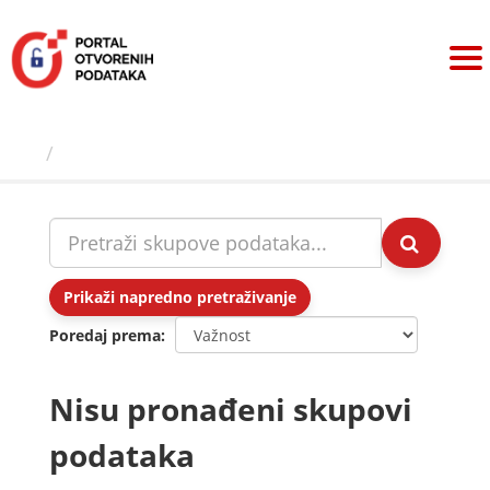
Preskoči
na
sadržaj
Skupovi podаtаkа
Prikaži napredno pretraživanje
Poredaj prema
Nisu pronađeni skupovi
podataka