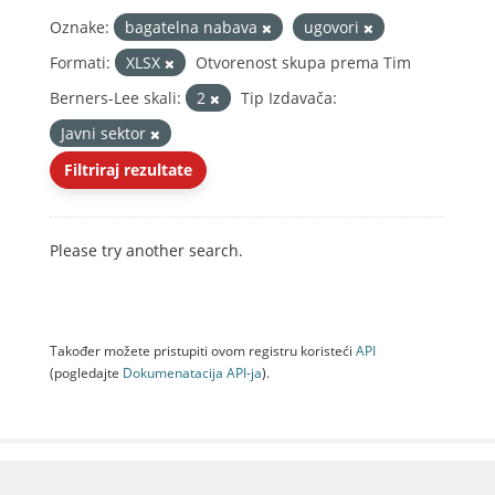
Oznake:
bagatelna nabava
ugovori
Formati:
XLSX
Otvorenost skupa prema Tim
Berners-Lee skali:
2
Tip Izdavača:
Javni sektor
Filtriraj rezultate
Please try another search.
Također možete pristupiti ovom registru koristeći
API
(pogledajte
Dokumenаtаcijа API-jа
).