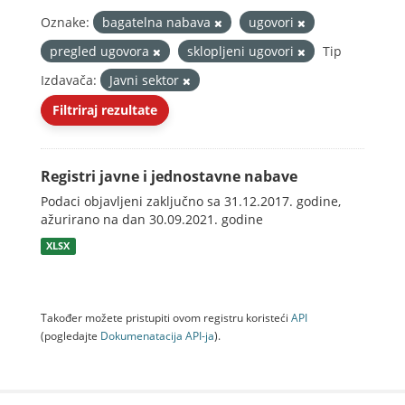
Oznake:
bagatelna nabava
ugovori
pregled ugovora
sklopljeni ugovori
Tip
Izdavača:
Javni sektor
Filtriraj rezultate
Registri javne i jednostavne nabave
Podaci objavljeni zaključno sa 31.12.2017. godine,
ažurirano na dan 30.09.2021. godine
XLSX
Također možete pristupiti ovom registru koristeći
API
(pogledajte
Dokumenаtаcijа API-jа
).