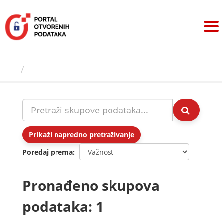
Preskoči
na
sadržaj
Skupovi podаtаkа
Prikaži napredno pretraživanje
Poredaj prema
Pronađeno skupova
podataka: 1