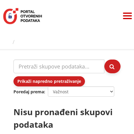
Preskoči
na
sadržaj
Skupovi podаtаkа
Prikaži napredno pretraživanje
Poredaj prema
Nisu pronađeni skupovi
podataka