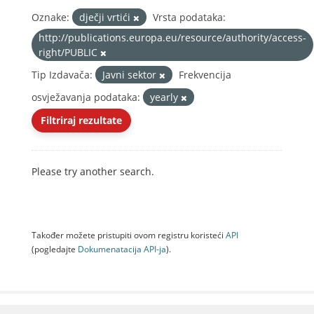
Oznake:
dječji vrtići
Vrsta podataka:
http://publications.europa.eu/resource/authority/access-
right/PUBLIC
Tip Izdavača:
Javni sektor
Frekvencija
osvježavanja podataka:
yearly
Filtriraj rezultate
Please try another search.
Također možete pristupiti ovom registru koristeći
API
(pogledajte
Dokumenаtаcijа API-jа
).