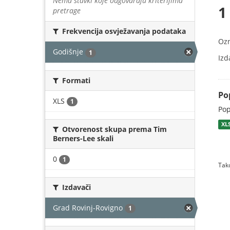
Nema stavki koje odgovaraju kriterijima
1
pretrage
Frekvencija osvježavanja podataka
Oz
Godišnje
1
Izd
Formati
Pop
XLS
1
Pop
XL
Otvorenost skupa prema Tim
Berners-Lee skali
0
1
Tako
Izdavači
Grad Rovinj-Rovigno
1