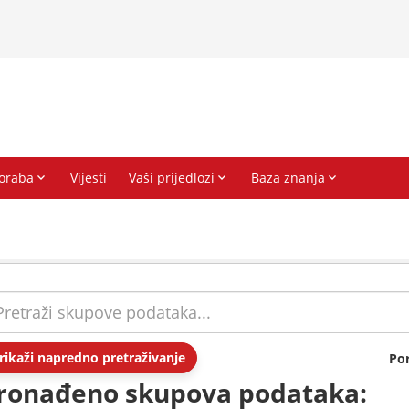
rikaži napredno pretraživanje
Po
ronađeno skupova podataka: