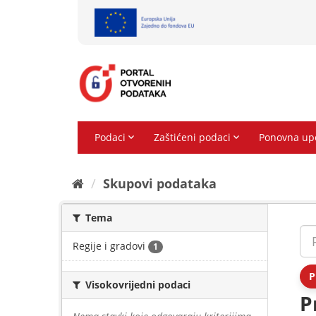
Preskoči
na
sadržaj
Skupovi podаtаkа
Tema
Regije i gradovi
1
P
Visokovrijedni podaci
P