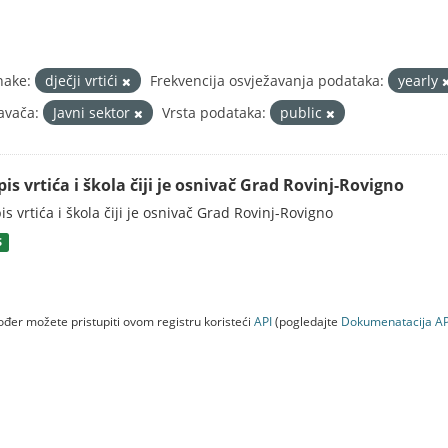
nake:
dječji vrtići
Frekvencija osvježavanja podataka:
yearly
avača:
Javni sektor
Vrsta podataka:
public
is vrtića i škola čiji je osnivač Grad Rovinj-Rovigno
is vrtića i škola čiji je osnivač Grad Rovinj-Rovigno
S
đer možete pristupiti ovom registru koristeći
API
(pogledajte
Dokumenаtаcijа AP