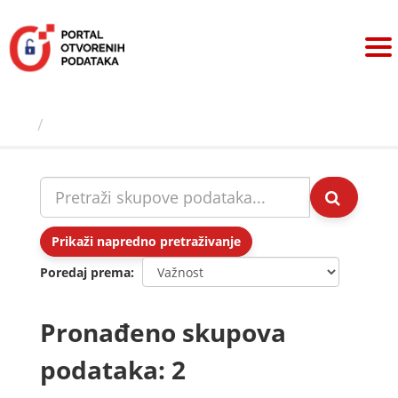
Preskoči
na
sadržaj
Skupovi podаtаkа
Prikaži napredno pretraživanje
Poredaj prema
Pronađeno skupova
podataka: 2