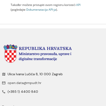
Također možete pristupiti ovom registru koristeći
API
(pogledajte
Dokumenаtаcijа API-jа
).