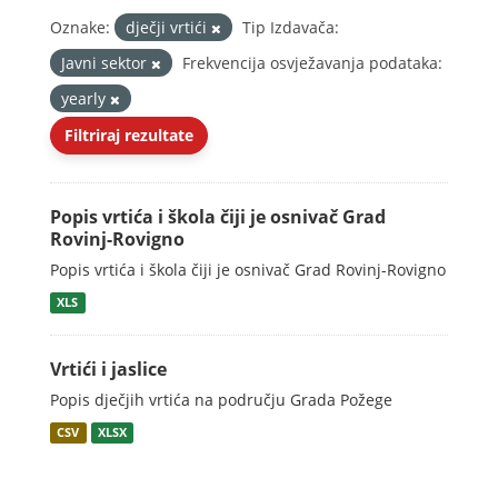
Oznake:
dječji vrtići
Tip Izdavača:
Javni sektor
Frekvencija osvježavanja podataka:
yearly
Filtriraj rezultate
Popis vrtića i škola čiji je osnivač Grad
Rovinj-Rovigno
Popis vrtića i škola čiji je osnivač Grad Rovinj-Rovigno
XLS
Vrtići i jaslice
Popis dječjih vrtića na području Grada Požege
CSV
XLSX