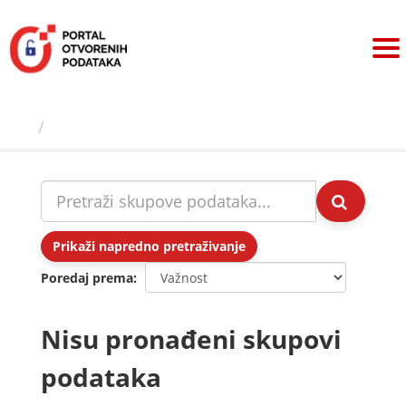
Preskoči
na
sadržaj
Skupovi podаtаkа
Prikaži napredno pretraživanje
Poredaj prema
Nisu pronađeni skupovi
podataka