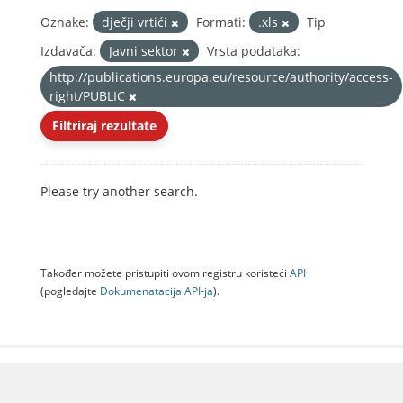
Oznake:
dječji vrtići
Formati:
.xls
Tip
Izdavača:
Javni sektor
Vrsta podataka:
http://publications.europa.eu/resource/authority/access-
right/PUBLIC
Filtriraj rezultate
Please try another search.
Također možete pristupiti ovom registru koristeći
API
(pogledajte
Dokumenаtаcijа API-jа
).