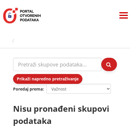
Preskoči
na
sadržaj
Skupovi podаtаkа
Prikaži napredno pretraživanje
Poredaj prema
Nisu pronađeni skupovi
podataka