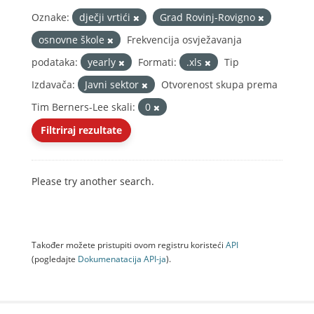
Oznake:
dječji vrtići
Grad Rovinj-Rovigno
osnovne škole
Frekvencija osvježavanja
podataka:
yearly
Formati:
.xls
Tip
Izdavača:
Javni sektor
Otvorenost skupa prema
Tim Berners-Lee skali:
0
Filtriraj rezultate
Please try another search.
Također možete pristupiti ovom registru koristeći
API
(pogledajte
Dokumenаtаcijа API-jа
).