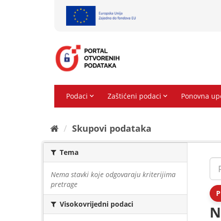
Preskoči
na
sadržaj
Skupovi podаtаkа
Tema
Nema stavki koje odgovaraju kriterijima
pretrage
P
Visokovrijedni podaci
N