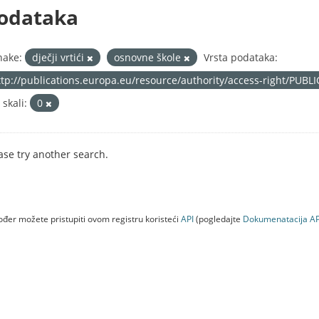
odataka
nake:
dječji vrtići
osnovne škole
Vrsta podataka:
ttp://publications.europa.eu/resource/authority/access-right/PUBL
 skali:
0
ase try another search.
đer možete pristupiti ovom registru koristeći
API
(pogledajte
Dokumenаtаcijа AP