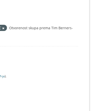
IC
Otvorenost skupa prema Tim Berners-
I-jа
).