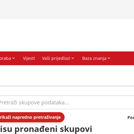
rikaži napredno pretraživanje
Po
isu pronađeni skupovi