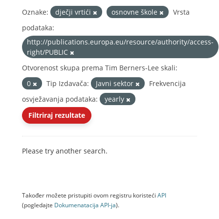
Oznake:
dječji vrtići
osnovne škole
Vrsta
podataka:
http://publications.europa.eu/resource/authority/access-
right/PUBLIC
Otvorenost skupa prema Tim Berners-Lee skali:
0
Tip Izdavača:
Javni sektor
Frekvencija
osvježavanja podataka:
yearly
Filtriraj rezultate
Please try another search.
Također možete pristupiti ovom registru koristeći
API
(pogledajte
Dokumenаtаcijа API-jа
).