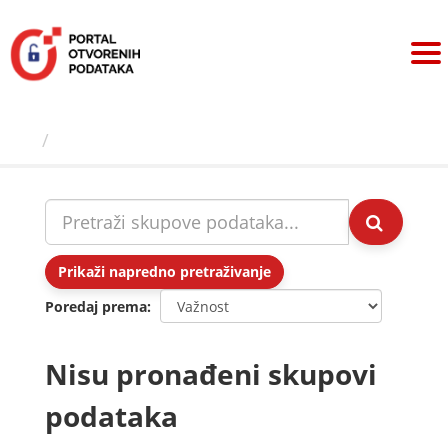
Preskoči
na
sadržaj
Skupovi podаtаkа
Prikaži napredno pretraživanje
Poredaj prema
Nisu pronađeni skupovi
podataka