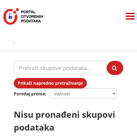
Preskoči
na
sadržaj
Skupovi podаtаkа
Prikaži napredno pretraživanje
Poredaj prema
Nisu pronađeni skupovi
podataka