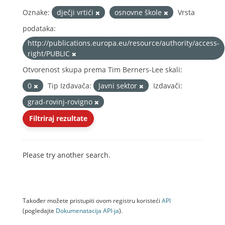
Oznake:
dječji vrtići
osnovne škole
Vrsta
podataka:
http://publications.europa.eu/resource/authority/access-
right/PUBLIC
Otvorenost skupa prema Tim Berners-Lee skali:
0
Tip Izdavača:
Javni sektor
Izdavači:
grad-rovinj-rovigno
Filtriraj rezultate
Please try another search.
Također možete pristupiti ovom registru koristeći
API
(pogledajte
Dokumenаtаcijа API-jа
).