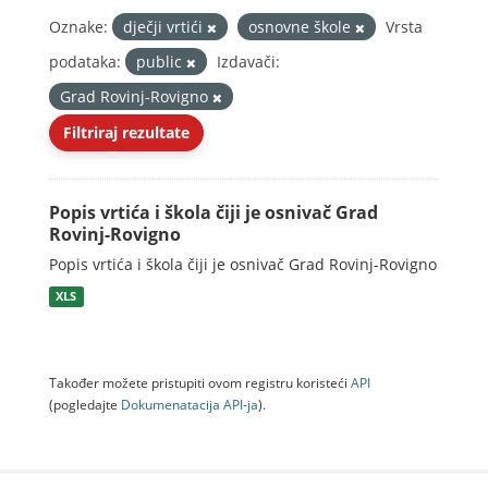
Oznake:
dječji vrtići
osnovne škole
Vrsta
podataka:
public
Izdavači:
Grad Rovinj-Rovigno
Filtriraj rezultate
Popis vrtića i škola čiji je osnivač Grad
Rovinj-Rovigno
Popis vrtića i škola čiji je osnivač Grad Rovinj-Rovigno
XLS
Također možete pristupiti ovom registru koristeći
API
(pogledajte
Dokumenаtаcijа API-jа
).