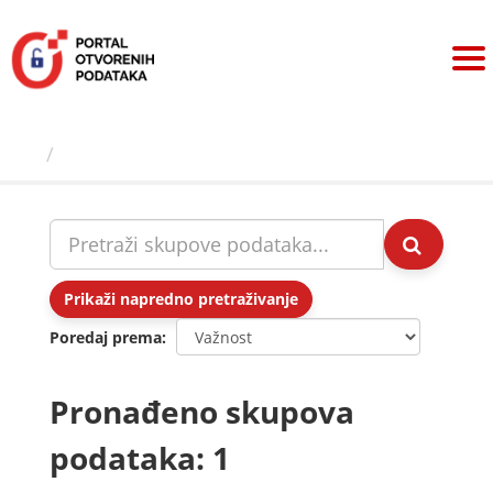
Preskoči
na
sadržaj
Skupovi podаtаkа
Prikaži napredno pretraživanje
Poredaj prema
Pronađeno skupova
podataka: 1