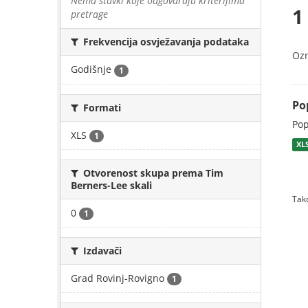
Nema stavki koje odgovaraju kriterijima
1
pretrage
Frekvencija osvježavanja podataka
Oz
Godišnje
1
Pop
Formati
Pop
XLS
1
XL
Otvorenost skupa prema Tim
Berners-Lee skali
Tako
0
1
Izdavači
Grad Rovinj-Rovigno
1