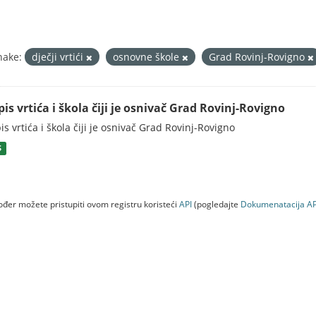
nake:
dječji vrtići
osnovne škole
Grad Rovinj-Rovigno
is vrtića i škola čiji je osnivač Grad Rovinj-Rovigno
is vrtića i škola čiji je osnivač Grad Rovinj-Rovigno
S
đer možete pristupiti ovom registru koristeći
API
(pogledajte
Dokumenаtаcijа AP