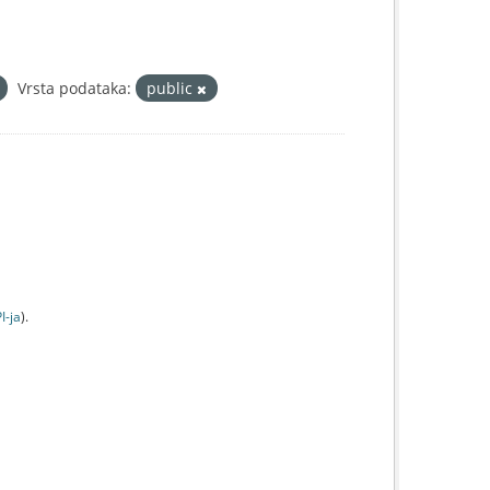
Vrsta podataka:
public
I-jа
).