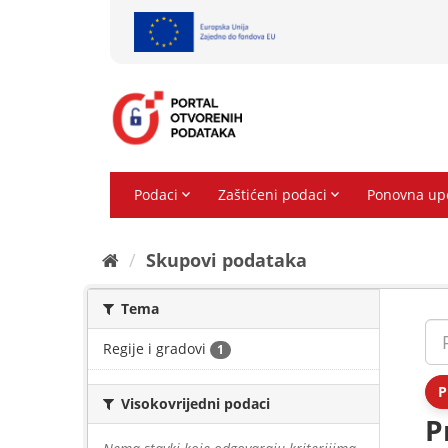
Preskoči
na
sadržaj
Skupovi podаtаkа
Tema
Regije i gradovi
1
P
Visokovrijedni podaci
P