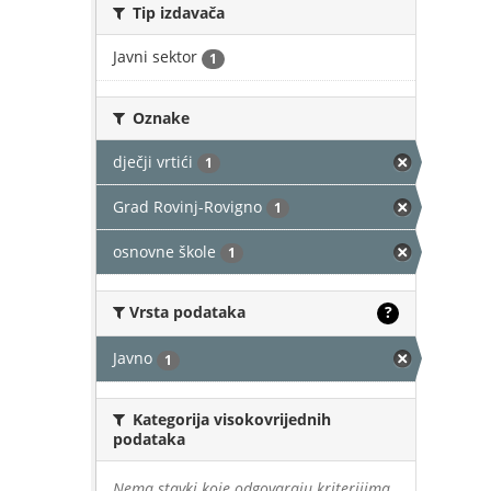
Tip izdavača
Javni sektor
1
Oznake
dječji vrtići
1
Grad Rovinj-Rovigno
1
osnovne škole
1
Vrsta podataka
?
Javno
1
Kategorija visokovrijednih
podataka
Nema stavki koje odgovaraju kriterijima