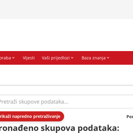
rikaži napredno pretraživanje
Po
ronađeno skupova podataka: