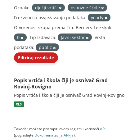
Oznake:
dječji vrtići
osnovne škole
Frekvencija osvježavanja podataka:
yearly
Otvorenost skupa prema Tim Berners-Lee skali:
0
Tip Izdavača:
Javni sektor
Vrsta
podataka:
public
Filtriraj rezultate
Popis vrtića i škola čiji je osnivač Grad
Rovinj-Rovigno
Popis vrtića i škola čiji je osnivač Grad Rovinj-Rovigno
XLS
Također možete pristupiti ovom registru koristeći
API
(pogledajte
Dokumenаtаcijа API-jа
).