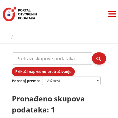
Preskoči
na
sadržaj
Skupovi podаtаkа
Prikaži napredno pretraživanje
Poredaj prema
Pronađeno skupova
podataka: 1