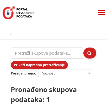
Preskoči
na
sadržaj
Skupovi podаtаkа
Prikaži napredno pretraživanje
Poredaj prema
Pronađeno skupova
podataka: 1