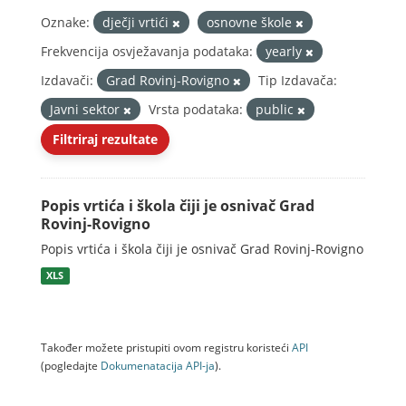
Oznake:
dječji vrtići
osnovne škole
Frekvencija osvježavanja podataka:
yearly
Izdavači:
Grad Rovinj-Rovigno
Tip Izdavača:
Javni sektor
Vrsta podataka:
public
Filtriraj rezultate
Popis vrtića i škola čiji je osnivač Grad
Rovinj-Rovigno
Popis vrtića i škola čiji je osnivač Grad Rovinj-Rovigno
XLS
Također možete pristupiti ovom registru koristeći
API
(pogledajte
Dokumenаtаcijа API-jа
).