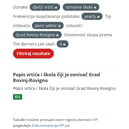
Oznake:
dječji vrtići
osnovne škole
Frekvencija osvježavanja podataka:
yearly
Tip
Izdavača:
Javni sektor
Izdavači:
Grad Rovinj-Rovigno
Otvorenost skupa prema
Tim Berners-Lee skali:
0
Filtriraj rezultate
Popis vrtića i škola čiji je osnivač Grad
Rovinj-Rovigno
Popis vrtića i škola čiji je osnivač Grad Rovinj-Rovigno
XLS
Također možete pristupiti ovom registru koristeći
API
(pogledajte
Dokumenаtаcijа API-jа
).