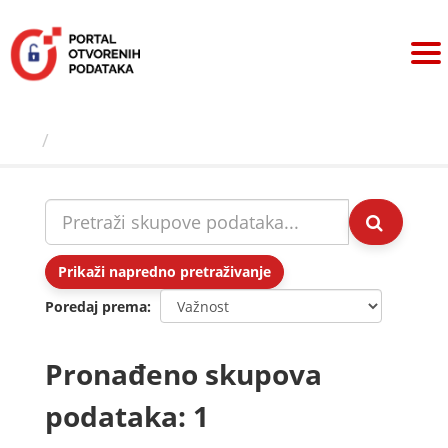
Preskoči
na
sadržaj
Skupovi podаtаkа
Prikaži napredno pretraživanje
Poredaj prema
Pronađeno skupova
podataka: 1