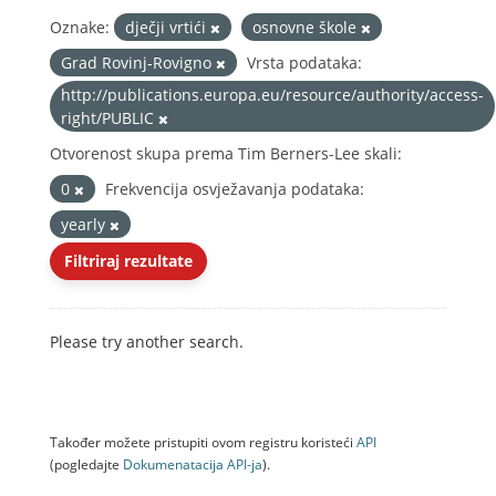
Oznake:
dječji vrtići
osnovne škole
Grad Rovinj-Rovigno
Vrsta podataka:
http://publications.europa.eu/resource/authority/access-
right/PUBLIC
Otvorenost skupa prema Tim Berners-Lee skali:
0
Frekvencija osvježavanja podataka:
yearly
Filtriraj rezultate
Please try another search.
Također možete pristupiti ovom registru koristeći
API
(pogledajte
Dokumenаtаcijа API-jа
).