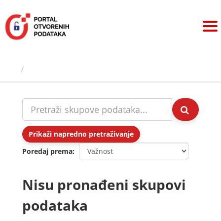
Preskoči
na
sadržaj
Skupovi podаtаkа
Prikaži napredno pretraživanje
Poredaj prema
Nisu pronađeni skupovi
podataka