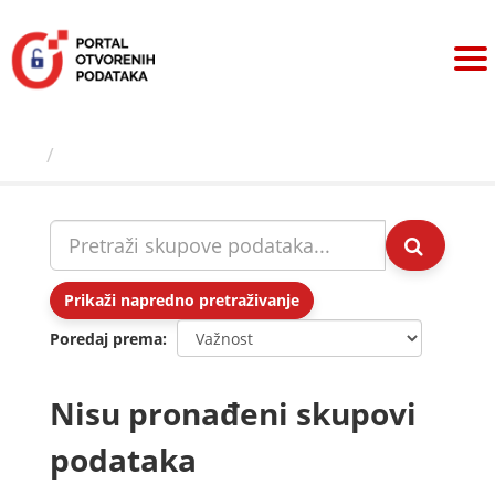
Preskoči
na
sadržaj
Skupovi podаtаkа
Prikaži napredno pretraživanje
Poredaj prema
Nisu pronađeni skupovi
podataka