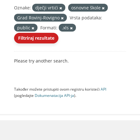
Oznake:
dječji vrtići
osnovne škole
Grad Rovinj-Rovigno
Vrsta podataka:
public
Formati:
.xls
Filtriraj rezultate
Please try another search.
Također možete pristupiti ovom registru koristeći
API
(pogledajte
Dokumenаtаcijа API-jа
).