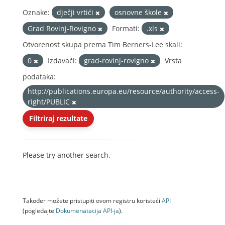
Oznake:
dječji vrtići
osnovne škole
Grad Rovinj-Rovigno
Formati:
.xls
Otvorenost skupa prema Tim Berners-Lee skali:
0
Izdavači:
grad-rovinj-rovigno
Vrsta
podataka:
http://publications.europa.eu/resource/authority/access-
right/PUBLIC
Filtriraj rezultate
Please try another search.
Također možete pristupiti ovom registru koristeći
API
(pogledajte
Dokumenаtаcijа API-jа
).