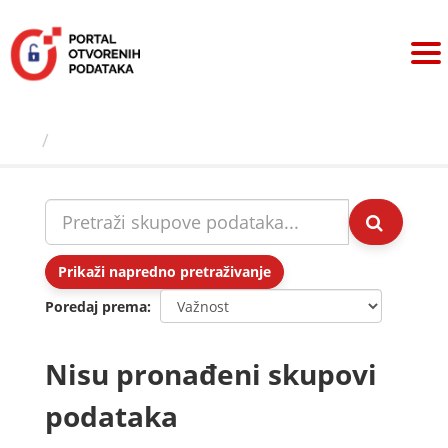
Preskoči
na
sadržaj
Skupovi podаtаkа
Prikaži napredno pretraživanje
Poredaj prema
Nisu pronađeni skupovi
podataka